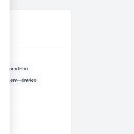
Namoradinha
ssagem Tântrica