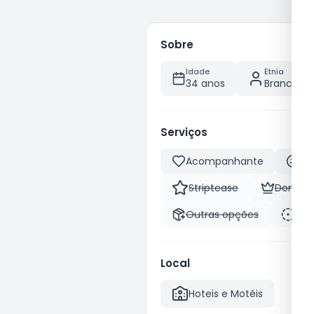
Sobre
Idade
Etnia
34 anos
Branca
Serviços
Acompanhante
Be
Striptease
Domina
Outras opções
Pas
Local
Hoteis e Motéis