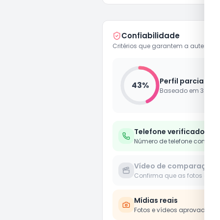
Confiabilidade
Critérios que garantem a autenticid
Perfil parcialme
43
%
Baseado em
3
de
7
Telefone verificado
Número de telefone confirm
Vídeo de comparação
Confirma que as fotos e víd
Mídias reais
Fotos e vídeos aprovados 