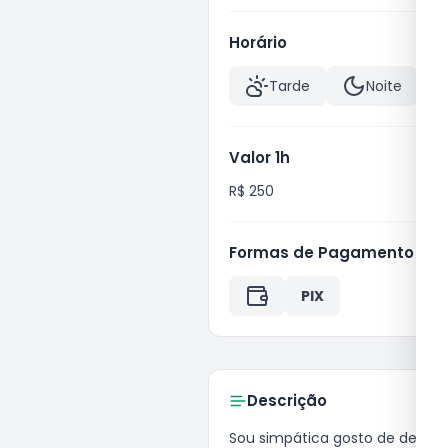
Horário
Tarde
Noite
Valor 1h
R$ 250
Formas de Pagamento
PIX
Descrição
sou simpática gosto de deixar o cliente a vontade tenho cabelo loiro olhos castanhos esverdeado tenho 50 kilos baixinha kkk 