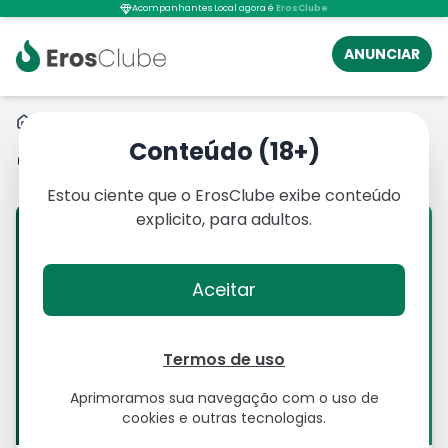
Acompanhantes Local agora é
ErosClube
ANUNCIAR
Acompanhantes
PA
Ananindeua
Conteúdo (18+)
Compartilhar anúncio
Estou ciente que o ErosClube exibe conteúdo
explicito, para adultos.
Aceitar
Termos de uso
Aprimoramos sua navegação com o uso de
cookies e outras tecnologias.