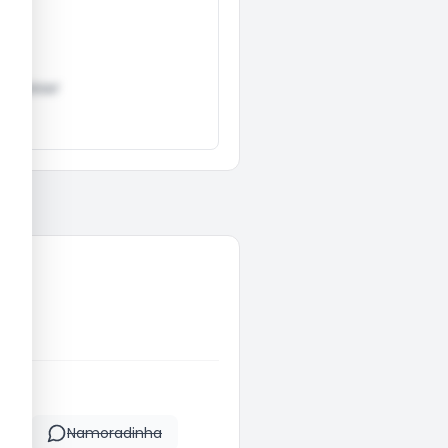
chistas!
em
Namoradinha