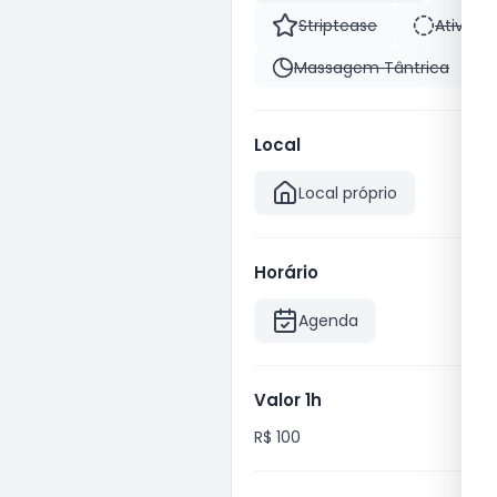
Striptease
Ativa
Massagem Tântrica
Local
Local próprio
Horário
Agenda
Valor 1h
R$ 100