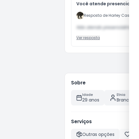
Você atende presencialme
Resposta de
Harley Castellan
Não atendo presencialmente!
Ver resposta
Sobre
Idade
Etnia
29 anos
Branca
Serviços
Outras opções
Ac