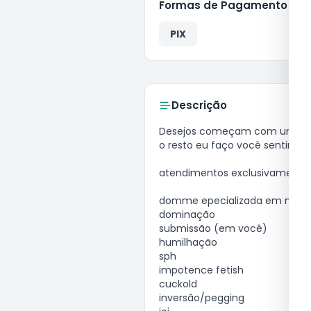
Formas de Pagamento
PIX
Descrição
desejos começam com um clique.

o resto eu faço você sentir!

atendimentos exclusivamente fet
domme epecializada em mais de
dominação

submissão (em você)

humilhação

sph

impotence fetish

cuckold

inversão/pegging
