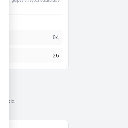
evenir golpes. A responsabilidade
84
25
anúncio.