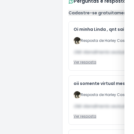
Perguntas e respostas
Cadastre-se gratuitamente
Oi minha Linda , qnt sai o 
Resposta de
Harley Castellan
Olá! Atendimento exclusivame
Ver resposta
oii somente virtual mesmo? 
Resposta de
Harley Castellan
Olá! Atendimento exclusivame
Ver resposta