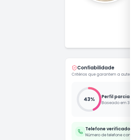
H
Confiabilidade
Critérios que garantem a autenticid
Perfil parcialme
43
%
Baseado em
3
de
7
Telefone verificado
Número de telefone confirm