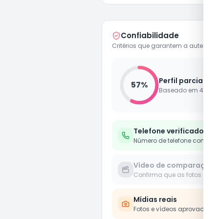
Confiabilidade
Critérios que garantem a autenticid
Perfil parcialme
57
%
Baseado em
4
de
7
Telefone verificado
Número de telefone confirm
Vídeo de comparação
Confirma que as fotos e víd
Mídias reais
Fotos e vídeos aprovados 