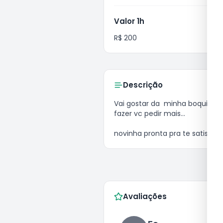
Valor 1h
R$ 200
Descrição
vai gostar da  minha boquinha garanto 😋 

fazer vc pedir mais...

novinha pronta pra te satisfazer
Avaliações