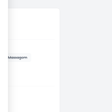
Massagem
éis