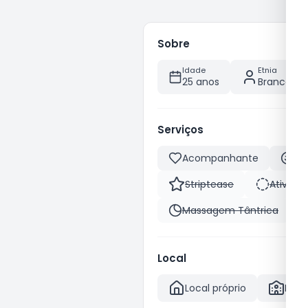
Sobre
Idade
Etnia
25 anos
Branca
Serviços
Acompanhante
Be
Striptease
Ativa
Massagem Tântrica
Local
Local próprio
Hote