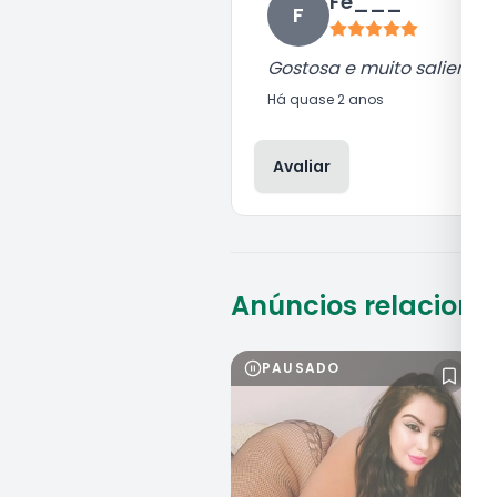
Fe___
F
Gostosa e muito saliente
Há
quase 2 anos
Avaliar
Anúncios relacion
PAUSADO