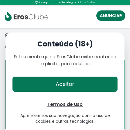
Acompanhantes Local agora é
ErosClube
ANUNCIAR
Acompanhantes
SC
Florianópolis
Conteúdo (18+)
Compartilhar anúncio
Estou ciente que o ErosClube exibe conteúdo
explicito, para adultos.
Aceitar
Termos de uso
Aprimoramos sua navegação com o uso de
cookies e outras tecnologias.