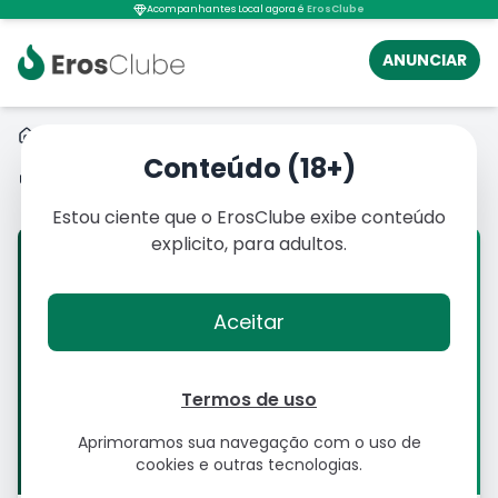
Acompanhantes Local agora é
ErosClube
ANUNCIAR
Acompanhantes
RS
Pelotas
Conteúdo (18+)
Compartilhar anúncio
Estou ciente que o ErosClube exibe conteúdo
explicito, para adultos.
Aceitar
Termos de uso
Aprimoramos sua navegação com o uso de
cookies e outras tecnologias.