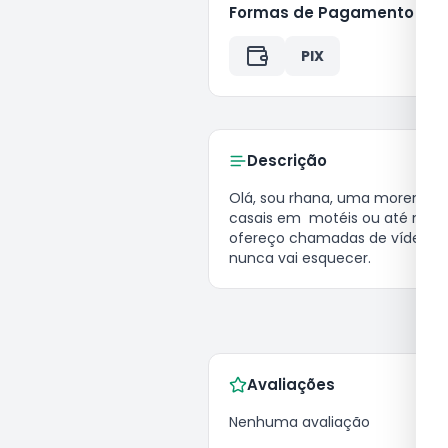
Formas de Pagamento
PIX
Descrição
olá, sou rhana, uma morena experiente de 49 anos, pronta para satisfazer os seus desejos. atendo homens, mulheres e 
casais em  motéis ou até mes
ofereço chamadas de vídeo par
nunca vai esquecer.
Avaliações
Nenhuma avaliação