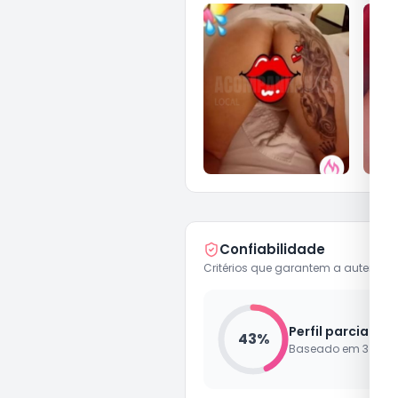
Confiabilidade
Critérios que garantem a autenticid
Perfil parcialme
43
%
Baseado em
3
de
7