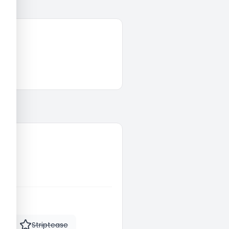
a
Striptease