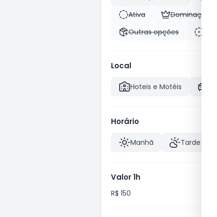
Ativa
Dominação
Outras opções
Pas
Local
Hoteis e Motéis
A
Horário
Manhã
Tarde
Valor 1h
R$ 150