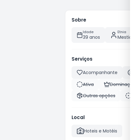
Sobre
Idade
Etnia
39 anos
Mestiça
Serviços
Acompanhante
Be
Ativa
Dominação
Outras opções
Pas
Local
Hoteis e Motéis