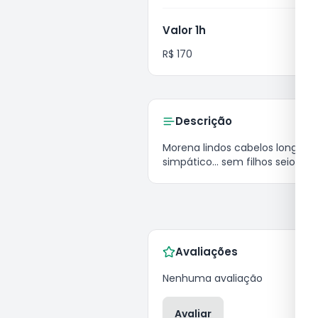
Valor 1h
R$ 170
Descrição
morena lindos cabelos longos, discreta e cheia de tesao...  doida p satisfazer seus desejos.. olhos castanhos ..atraente e muito 
simpático... sem filhos seios d
Avaliações
Nenhuma avaliação
Avaliar