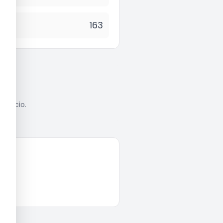
163
anúncio.