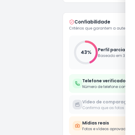
Confiabilidade
Critérios que garantem a autenticid
Perfil parcialme
43
%
Baseado em
3
de
7
Telefone verificado
Número de telefone confirm
Vídeo de comparação
Confirma que as fotos e víd
Mídias reais
Fotos e vídeos aprovados 