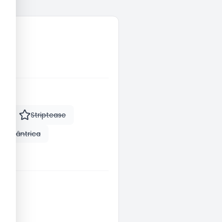
m
Striptease
m Tântrica