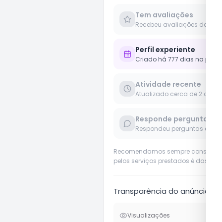
Tem avaliações
Recebeu avaliações de clie
Perfil experiente
Criado há 777 dias na plat
Atividade recente
Atualizado cerca de 2 anos
Responde perguntas
Respondeu perguntas de us
Recomendamos sempre considerar o 
pelos serviços prestados é das pró
Transparência do anúncio
Visualizações