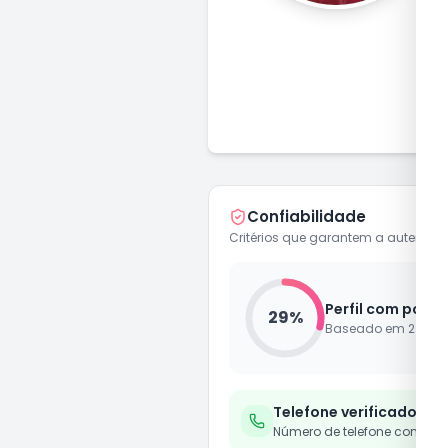
P
Confiabilidade
Critérios que garantem a autenticid
Perfil com pouca
29
%
Baseado em
2
de
7
Telefone verificado
Número de telefone confirm