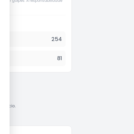
evenir golpes. A responsabilidade
254
81
anúncio.