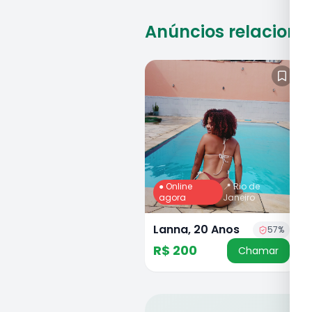
Anúncios relacion
● Online
📍
Rio de
agora
Janeiro
Lanna, 20 Anos
57
%
R$ 200
Chamar