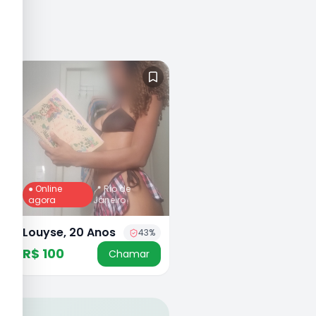
● Online
📍
Rio de
agora
Janeiro
Louyse, 20 Anos
43
%
R$ 100
Chamar