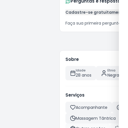
Perguntas e respostas
Cadastre-se gratuitamente
Faça sua primeira pergunta
Sobre
Idade
Etnia
28 anos
Negra
Serviços
Acompanhante
Be
Massagem Tântrica