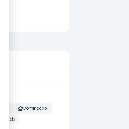
tease
Dominação
e papéis