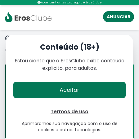
Acompanhantes Local agora é
ErosClube
ANUNCIAR
Acompanhantes
SP
São Paulo
Conteúdo (18+)
Compartilhar anúncio
Estou ciente que o ErosClube exibe conteúdo
explicito, para adultos.
Aceitar
Termos de uso
Aprimoramos sua navegação com o uso de
cookies e outras tecnologias.