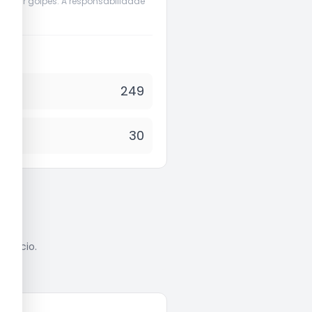
evenir golpes. A responsabilidade
249
30
anúncio.