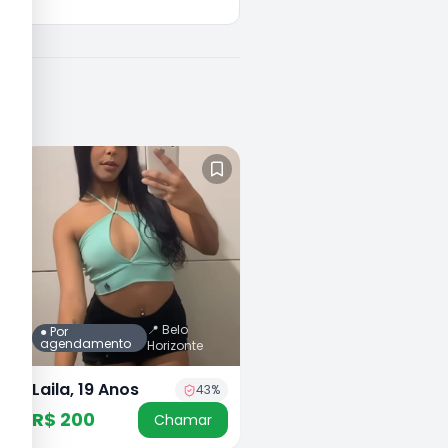
📍
Belo
● Por
agendamento
Horizonte
Laila, 19 Anos
43
%
R$ 200
Chamar