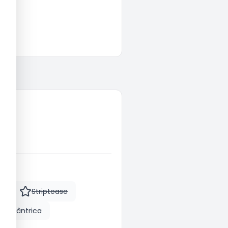
e
Striptease
m Tântrica