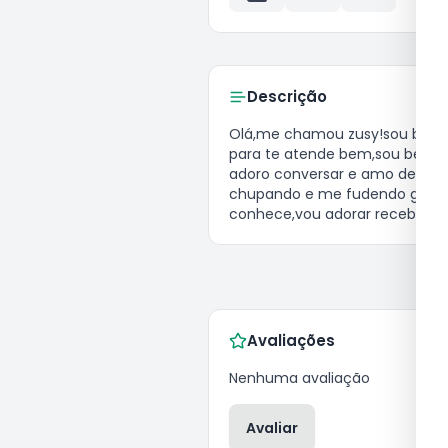
Descrição
olá,me chamou zusy!sou baixinha tenho cabelão preto cheia de tatuagem bem cheirosa e gostosa toda tatuada.estou aqui 
para te atende bem,sou bem ca
adoro conversar e amo deixar 
chupando e me fudendo gostoso
conhece,vou adorar receber v
Avaliações
Nenhuma avaliação
Avaliar