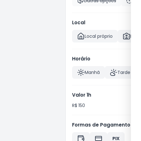
Outras opções
Pas
Local
Local próprio
Hote
Horário
Manhã
Tarde
Valor 1h
R$ 150
Formas de Pagamento
PIX