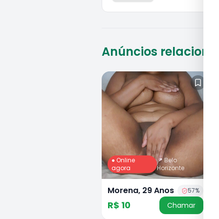
Anúncios relacion
● Online
📍
Belo
agora
Horizonte
Morena, 29 Anos
57
%
R$ 10
Chamar