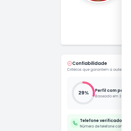
S
Confiabilidade
Critérios que garantem a autenticid
Perfil com pouca
29
%
Baseado em
2
de
7
Telefone verificado
Número de telefone confirm