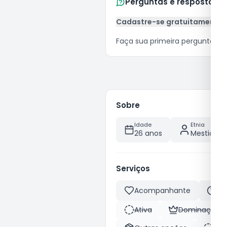
Perguntas e respostas
Cadastre-se gratuitamente
Faça sua primeira pergunta
Sobre
Idade
Etnia
26 anos
Mestiça
Serviços
Acompanhante
Ma
Ativa
Dominação