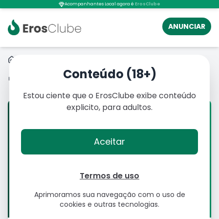
Acompanhantes Local agora é
ErosClube
ANUNCIAR
Acompanhantes
SP
Franca
Conteúdo (18+)
Compartilhar anúncio
Estou ciente que o ErosClube exibe conteúdo
explicito, para adultos.
Aceitar
Termos de uso
Aprimoramos sua navegação com o uso de
cookies e outras tecnologias.