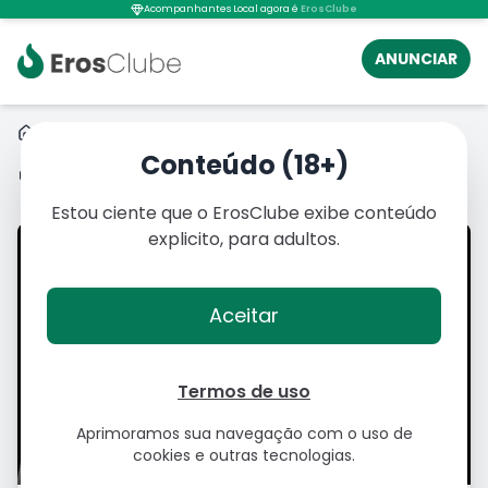
Acompanhantes Local agora é
ErosClube
ANUNCIAR
Acompanhantes
MT
Vila Rica
Conteúdo (18+)
Compartilhar anúncio
Estou ciente que o ErosClube exibe conteúdo
explicito, para adultos.
Aceitar
Termos de uso
Aprimoramos sua navegação com o uso de
cookies e outras tecnologias.