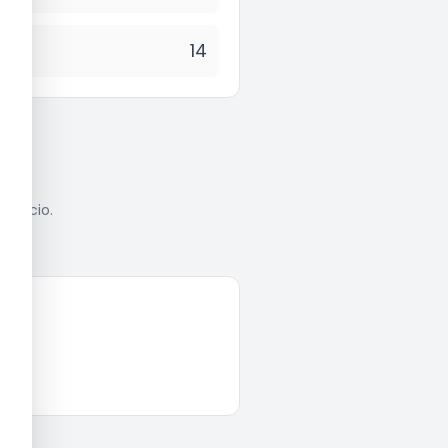
14
anúncio.