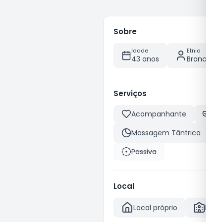
Sobre
Idade
Etnia
43 anos
Branca
Serviços
Acompanhante
Fe
Massagem Tântrica
Passiva
Local
Local próprio
Hote