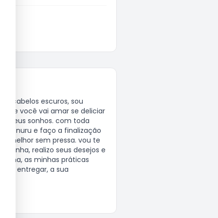
que você vai amar se deliciar 
s seus sonhos. com toda 
 e nuru e faço a finalização 
 melhor sem pressa. vou te 
inha, realizo seus desejos e 
ainha, as minhas práticas 
a si entregar, a sua 