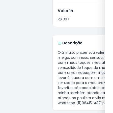
Valor 1h
R$ 307
Descrição
olá muito prazer sou valentina, terapeuta, massagista, massoterapeuta, sou morena, branca, dos cabelos escuros, sou 
meiga, carinhosa, sensual, edu
com meus toques. meu atendi
sensualidade toque de massagem
com uma massagem lingam (mas
levar à loucura com uma mass
ser usado para o meu prazer, a
favoritas são podolatria, servi
rainha.também atendo casal co
atendo na paulista e vila mariana
whatsapp (11)96415-4321 para 