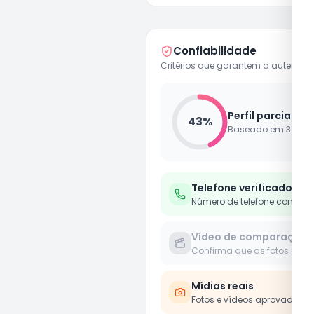
Confiabilidade
Critérios que garantem a autenticid
Perfil parcialme
43
%
Baseado em
3
de
7
Telefone verificado
Número de telefone confirm
Vídeo de comparação
Confirma que as fotos e víd
Mídias reais
Fotos e vídeos aprovados 