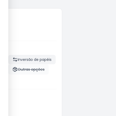
tos
Inversão de papéis
iva
Outras opções