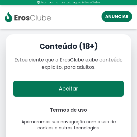
Acompanhantes Local agora é
ErosClube
ANUNCIAR
Acompanhantes em
Cabo Frio - RJ
Conteúdo (18+)
Estou ciente que o ErosClube exibe conteúdo
explicito, para adultos.
Aceitar
Termos de uso
Aprimoramos sua navegação com o uso de
cookies e outras tecnologias.