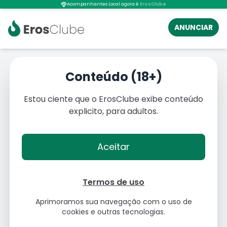
Acompanhantes Local agora é
ErosClube
ANUNCIAR
Acompanhantes em
João Pessoa - PB
Conteúdo (18+)
Estou ciente que o ErosClube exibe conteúdo
explicito, para adultos.
Aceitar
Termos de uso
Aprimoramos sua navegação com o uso de
cookies e outras tecnologias.