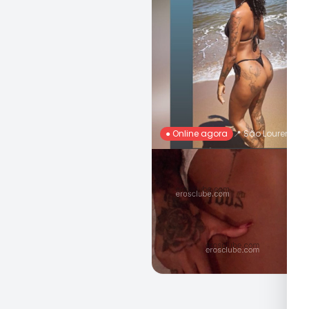
● Online agora
📍
São Lourenço 
Vitorinha, 24 Anos
R$ 200
Ch