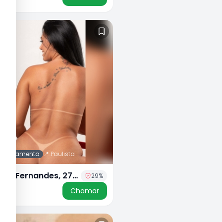
 agendamento
📍
Paulista
zza Fernandes, 27
29
%
50
Chamar