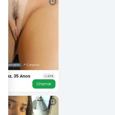
 agendamento
📍
Carpina
Ferraz, 35 Anos
43
%
50
Chamar