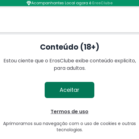
Acompanhantes Local agora é
ErosClube
ão Pessoa - PB
Conteúdo (18+)
Estou ciente que o ErosClube exibe conteúdo explicito,
para adultos.
Aceitar
Termos de uso
Aprimoramos sua navegação com o uso de cookies e outras
tecnologias.
● Online agora
📍
João Pessoa
● Onli