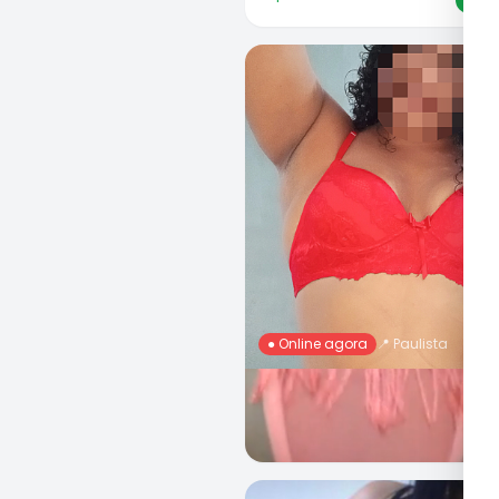
● Online agora
📍
Paulista
Rafaela Nunes, 20 Anos
R$ 100
Ch