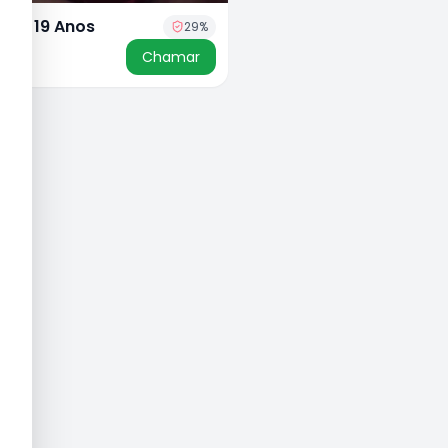
ilva, 19 Anos
29
%
50
Chamar