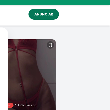
ANUNCIAR
ne agora
📍
João Pessoa