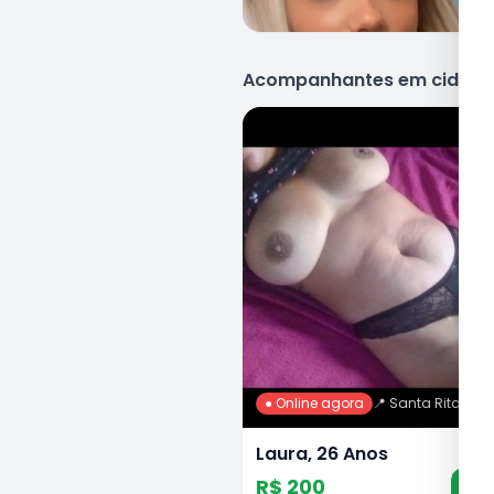
Acompanhantes em cidade
● Online agora
📍
Santa Rita
Laura, 26 Anos
R$ 200
Ch