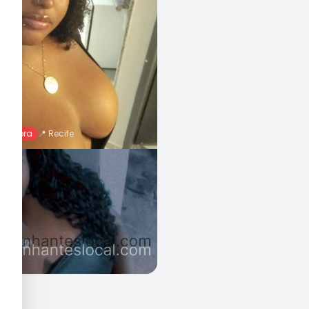
ne agora
📍
Recife
 Rara, 30 Anos
43
%
0
Chamar