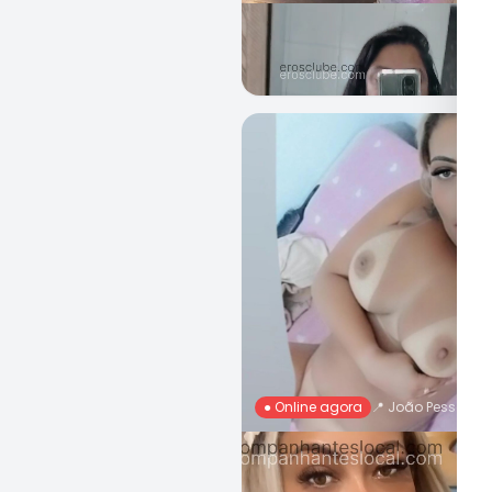
Nallanda, 28 Anos
R$ 50
Ch
● Online agora
📍
João Pessoa
Ariela Lopes, 26 Anos
R$ 200
Ch