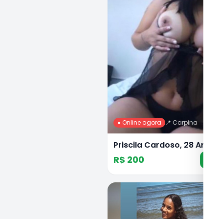
● Online agora
📍
Carpina
Priscila Cardoso, 28 Anos
R$ 200
Ch