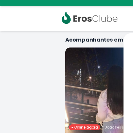
Acompanhantes em
Jo
● Online agora
📍
João Pessoa