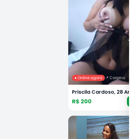
● Online agora
📍
Carpina
Priscila Cardoso, 28 Anos
R$ 200
Ch