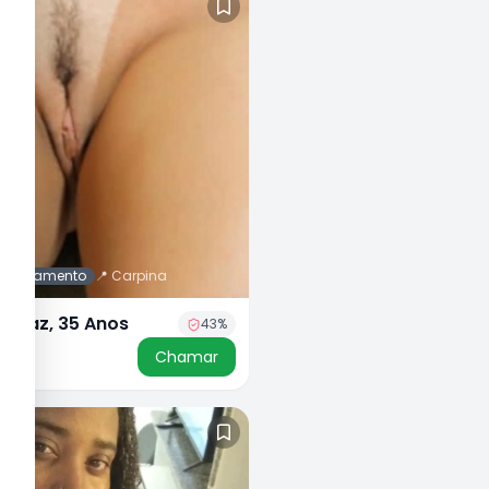
 agendamento
📍
Carpina
Ferraz, 35 Anos
43
%
50
Chamar