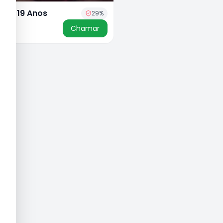
ilva, 19 Anos
29
%
50
Chamar