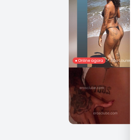
● Online agora
📍
São Lourenço 
Vitorinha, 24 Anos
R$ 200
Ch