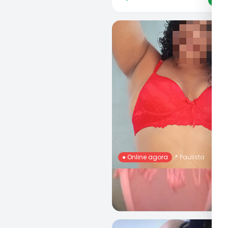
● Online agora
📍
Paulista
Rafaela Nunes, 20 Anos
R$ 100
Ch