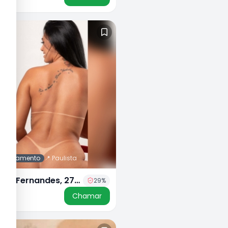
 agendamento
📍
Paulista
zza Fernandes, 27
29
%
50
Chamar