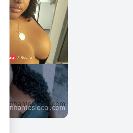
ne agora
📍
Recife
 Rara, 30 Anos
43
%
0
Chamar