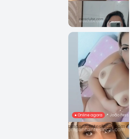
Nallanda, 28 Anos
R$ 50
Ch
● Online agora
📍
João Pessoa
Ariela Lopes, 26 Anos
R$ 200
Ch