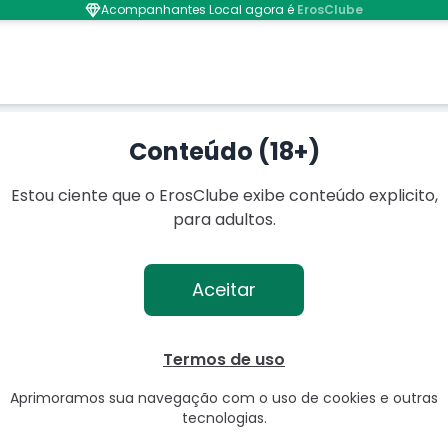
Acompanhantes Local agora é
ErosClube
ão Pessoa - PB
Conteúdo (18+)
Estou ciente que o ErosClube exibe conteúdo explicito,
para adultos.
Aceitar
Termos de uso
Aprimoramos sua navegação com o uso de cookies e outras
tecnologias.
● Online agora
📍
João Pessoa
📍
João