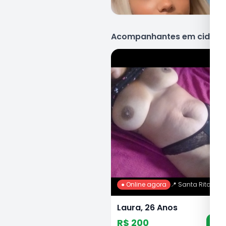
Acompanhantes em cidade
● Online agora
📍
Santa Rita
Laura, 26 Anos
R$ 200
Ch