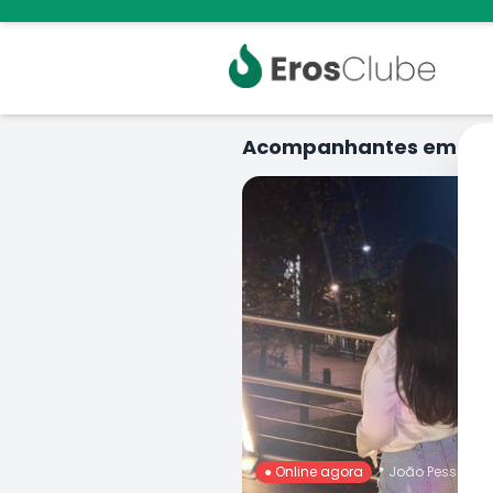
Acompanhantes em
Jo
● Online agora
📍
João Pessoa