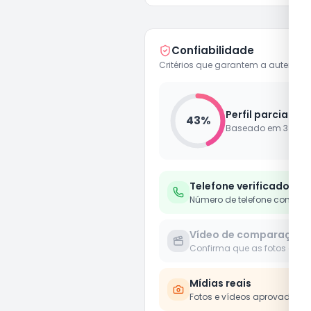
Confiabilidade
Critérios que garantem a autenticid
Perfil parcialme
43
%
Baseado em
3
de
7
Telefone verificado
Número de telefone confirm
Vídeo de comparação
Confirma que as fotos e víd
Mídias reais
Fotos e vídeos aprovados 