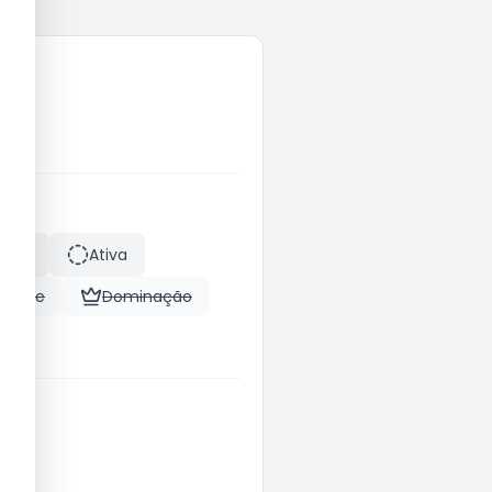
tease
Ativa
etiche
Dominação