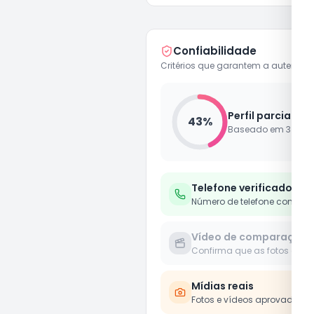
Confiabilidade
Critérios que garantem a autenticid
Perfil parcialme
43
%
Baseado em
3
de
7
Telefone verificado
Número de telefone confirm
Vídeo de comparação
Confirma que as fotos e víd
Mídias reais
Fotos e vídeos aprovados 