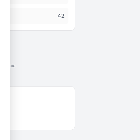
42
anúncio.