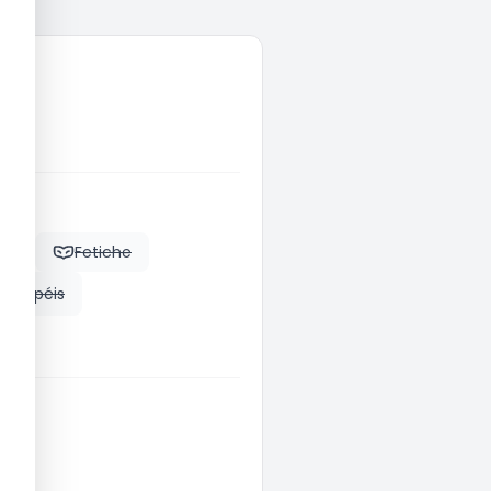
es
Fetiche
de papéis