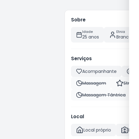
Sobre
Idade
Etnia
25 anos
Branca
Serviços
Acompanhante
Be
Massagem
Stripte
Massagem Tântrica
Local
Local próprio
Hote