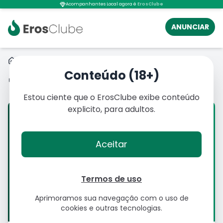
Acompanhantes Local agora é
ErosClube
ANUNCIAR
Acompanhantes
PB
Campina Grande
Conteúdo (18+)
Compartilhar anúncio
Estou ciente que o ErosClube exibe conteúdo
explicito, para adultos.
Aceitar
Termos de uso
Aprimoramos sua navegação com o uso de
cookies e outras tecnologias.